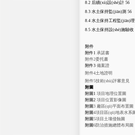
8.2
后續(xù)設(shè)計
56
8.3
水土保持監(jiān)測
56
8.4
水土保持工程監(jiān)理
8.5
水土保持設(shè)施驗收
附件
附件
1
承諾書
附件
2
委托書
附件
3
備案證
附件
4
土地證明
附件
5
技術(shù)評審意
見
附圖
附圖
1
項目地理位
置
圖
附圖
2
項目位置影
像
圖
附圖
3
廠區(qū)平面布
置
圖
附圖
4
項目區(qū)
地表
水系
附圖
5
項目土壤
侵
蝕圖
附圖
6
防治措
施
總體
布
局圖