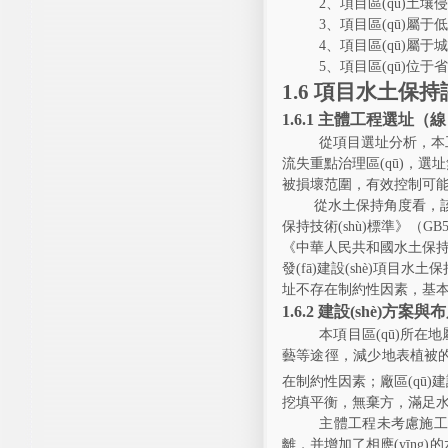
2
、項目區(qū)
3
、項目區(qū)屬于
4
、
項目區(qū)屬于城
5
、
項目區(qū)位于
1.6
項目水土保持評價
1.6.1
主體工程選址（線
從項目選址分析，本
流失重點治理區(qū)，選
被損壞范圍，有效控制可能造
從水土保持角度看，
保持技術(shù)標準》（
GB5
《中華人民共和國水土保
發(fā)建設(shè)項目
址不存在制約性因素，基本滿
1.6.2
建設(shè)方案與
本項目區(qū)所在地
藝等途徑，減少地表
在制約性因素；
廠區(qū)
挖填平衡，無棄方
，
滿足水土
主體工程
未
考慮
施
離，并增加了相應(yīng)