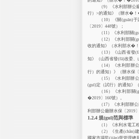
的通知》（辦水�！�
201
（
9
）《水利部辦公廳關
行）
>
的通知》
（辦水�！
（
10
）《關(guān
〔
2019
〕
448
號）；
（
11
）《水利部關(gu
（
12
）《水利部關(guā
收的通知》（水利部水�
（
13
）《山西省發(
知》（山西省發(fā)改委
（
14
）《水利部辦公廳關
行）的通知）》（辦水保
（
15
）《水利部辦公廳關
(guī)定（試行）的通知
（
16
）《水利部關(g
�
2019
〕
160
號）。
（
17
）《水利部辦公廳關
利部辦公廳辦水保〔
2019
1.2.4
規(guī)范與標準
（
1
）《水利水電工
（
2
）《生產(chǎn)
國家市場監(jiān)督管理總