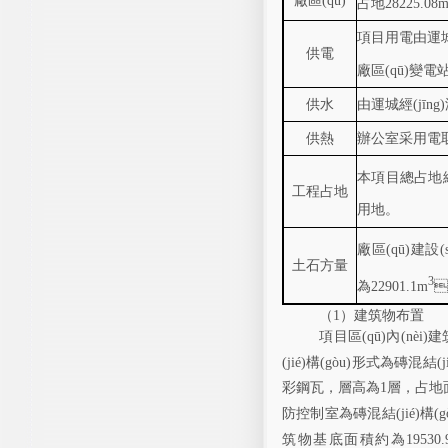
廠區(qū)
占地28225.08
項目用電由運城經(
供電
廠區(qū)變電站
供水
由運城經(jīng)
供熱
辦公室采用電
本項目總占地總面
工程占地
用地。
廠區(qū)建設
土石方量
3
為22901.1m

（
1
）
建筑物
布置
項目區(qū)內(nèi
(jié)構(gòu)形式為磚混結(jié)
彩鋼瓦，層高為
1
層，
占地
防控制室
為磚混結(jié)構(g
筑物基
底
面積約為
19530