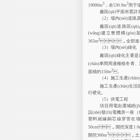
3
3
19000m
，
余
530.9m
用于
廠區(qū)平面布置
（
2
）場內(nèi)
道路
廠區(qū)道路區(q
(wǎng)建立整體構(gò
2
365m
，全部進行
（
3
）場內(nèi)
綠化
廠區(qū)綠化主要
(chǎn)車間
周邊種植冬青
2
面積約
150m
。
（
4
）
施工生產(chǎn)
施工生產(chǎn)生活區
行硬化
。
（
5
）
供電工程
項目用電由
運城經(jī
設(shè)
發(fā)電機房一座
（
塑料絕緣銅芯線穿管在墻樓板內
50cm
，
開挖深度
1.
3
開挖
300m
，土