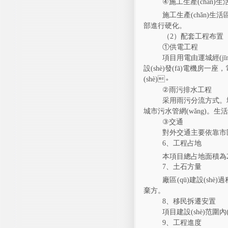
④
施工生產(chǎn)生
施工生產(chǎn)生活
區
部進行硬化
。
（
2
）
配套工程布置
①供電工程
項目用電由
運城經(jīn
設(shè)
發(fā)電機房一座
，
(shè)。
②
雨污排水工程
采用雨污分流方式。
城市污水管網(wǎng)。
生活
③
交通
對外交通主要依靠市區(qū
6
、工程占地
本項目總占地面積為
7
、土石方量
廠區(qū)建設(sh
棄方。
8
、移民拆遷安置
項目建設(shè)范圍內(
9
、工程進度