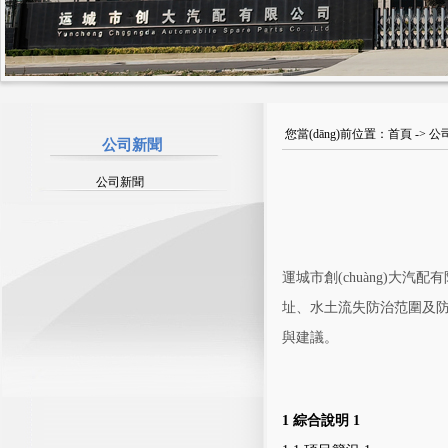
您當(dāng)前位置：
首頁
->
公
公司新聞
公司新聞
運城市創(chuàng)大汽配
址、水土流失防治范圍及
與建議。
1
綜合說明
1