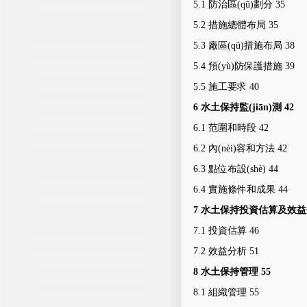
5.1
防治區(qū)劃分
35
5.2
措施總體布局
35
5.3
廠
區(qū)措施布局
38
5.4
預(yù)防保護措施
39
5.5
施工要求
40
6
水土保持監(jiān)測
42
6.1
范圍和時段
42
6.2
內(nèi)容和方法
42
6.3
點位布設(shè)
44
6.4
實施條件和成果
44
7
水土保持投資估算及效益
7.1
投資估算
46
7.2
效益分析
51
8
水土保持管理
55
8.1
組織管理
55