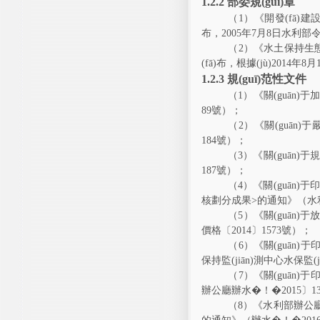
1.2.2
部委規(guī)章
（
1
）《開發(fā)建
布，
2005
年
7
月
8
日水利部
（
2
）《水土保持生態(tà
(fā)布
，
根據(jù)
2014
年
8
月
1.2.3
規(guī)范性文件
（
1
）《關(guān)于
89
號）；
（
2
）《關(guān)
184
號）；
（
3
）《關(guān)于
187
號）；
（
4
）《關(guān)于印發
核劃分成果
>
的通知》（水利
（
5
）《關(guān)于
價格〔
2014
〕
1573
號）；
（
6
）《關(guān)于印
保持監(jiān)測中心
水保
監(j
（
7
）《關(guān)于印
辦公廳辦水�！�
2015
〕
1
（
8
）《水利部辦公廳關(