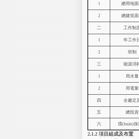
1
總用地面
2
總建筑面
二
工作制
1
年工作
2
班制
三
能源消
1
用水量
2
用電量
四
全廠定
五
總投資
六
環(huán)
2.1.2
項目組成及布置