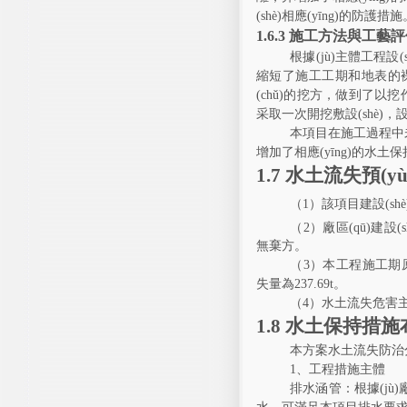
(shè)相應(yīng)的防護措施
1.6.3
施工方法與工藝評
根據(jù)主體工程設(
縮短了施工工期和地表的
(chǔ)
的挖方，做到了以挖作填
采取一次開挖敷設(shè)，設(
本項目在施工過程中
增加了相應(yīng)的水土保持
1.7
水土流失預(yù)
（
1
）該項目建設(sh
（
2
）廠區(qū)建設
無棄方。
（
3
）
本工程施工期
失量為
237.69t
。
（
4
）水土流失危害主
1.8
水土保持措施布
本方案水土流失防治分區
1
、工程措施主體
排水
涵管
：根據(jù)