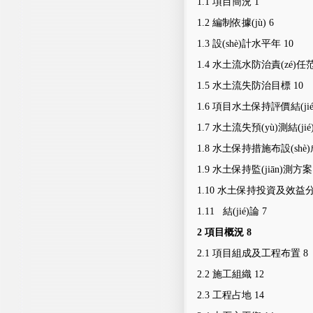
1.1
項目簡況
1
1.2
編制依據(jù)
6
1.3
設(shè)計水平年
10
1.4
水土流水防治責(zé)任
1.5
水土流失防治目標
10
1.6
項目水土保持評價結(jié
1.7
水土流失預(yù)測結(jié
1.8
水土保持措施布設(shè
1.9
水土保持監(jiān)測方案
1.10
水土保持投資及效益
1.11
結(jié)論
7
2
項目概況
8
2.1
項目組成及工程布置
8
2.2
施工組織
12
2.3
工程占地
14