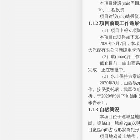
本項目建設(shè)
周
期
10
、工程投資
項目建設(shè)總投資
1.1.2
項目前期工作進展
（
1
）項目申報立項
本項目已取得如下支
2020
年
7
月
7
日，本
大汽配有限公司
新建
重卡汽
（
2
）環(huán)評
截止目前，由山
完成，正在審批中。
（
3
）水土保持方案
2020
年
9
月，
山西易元
作。接受委托后，我單位組
析，于
2020
年
9
月下旬編制
報
告
表》。
1.1.3
自然簡況
本項目位于運城盆地腹地
崗、鳴條山、峨嵋?gu
目廠區(qū)占地形狀為矩形
項目地處黃土地帶