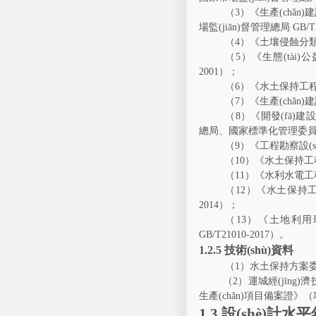
（
3
）《生產(chǎn)
場監(jiān)督管理總局
GB/T
（
4
）《土壤侵蝕分
（
5
）《生態(tài)公益
2001
）；
（
6
）《水土保持工程質
（
7
）《
生產(chǎn)
（
8
）《開發(fā)建設(
總局、國家標準化管理委
（
9
）《工程勘察設(s
（
10
）《水土保持工
（
11
）《水利水電工程
（
12
）《水土保持工程設
2014
）；
（
13
）《土地利用現(
GB/T21010-2017
）。
1.2.5
技術(shù)資料
（
1
）水土保持方案委托書
（
2
）運城經(jīng)濟
生產(chǎn)項目
備案證
》（
1.3
設(shè)計水平