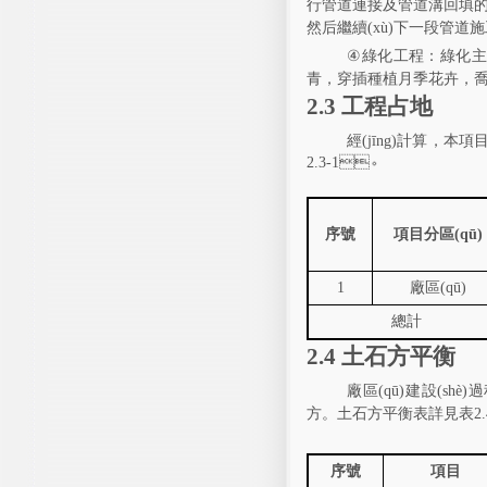
行管道連接及管道溝回填的施工工
然后繼續(xù)下一段管道施工
④
綠化工程：綠化
主
青，穿插種植月季花卉
2.3
工程占地
經(jīng)計算
2.3-1
。
序號
項目
分區(qū)
1
廠區(qū)
總計
2.4
土石方平衡
廠區(qū)建設(sh
方。土石方平衡表詳見表
2.
序號
項目