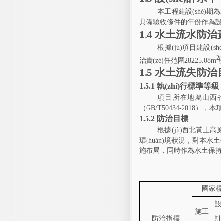
本工程建設(shè)期為
具備驗收條件的年份
作為設
1.4
水土流水防治責
根據(jù)項目建設(s
2
治責(zé)任范圍
28225.08m
1.5
水土流失防治
1.5.1
執(zhí)行標準等級
項目所在地屬山西省水土
（
GB/T50434-2018
），本項
1.5.2
防治目標
根據(jù)西北黃土高
環(huán)境狀況
施布局，同時作為水土保持工
國家
設
施工
防治指標