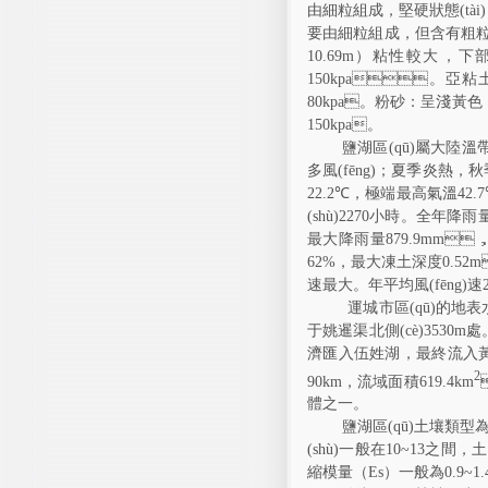
由細粒組成，堅硬狀態(tài
要由細粒組成，但含有粗粒
10.69m
）粘性較大，
150kpa
。亞粘
80kpa
。粉砂：呈淺黃色，幾
150kpa
。
鹽湖區(qū)屬大陸溫帶季
多風(fēng)；夏季炎熱
22.2℃
，極端最高氣溫
42.
(shù)
2270
小時。全年降
最大降雨量
879.9mm

62%
，最大凍土深度
0.52m
速最大。年平均風(fēng)速
運城市區(qū)的地
于姚暹渠北側(cè)
3530m
處
濟匯入伍姓湖，最終流入黃
2
90km
，流域面積
619.4km
體之一。
鹽湖區(qū)土壤類型為
(shù)一般在
10~13
之間
縮模量（
Es
）一般為
0.9~1