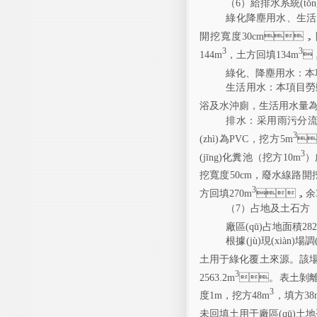
（
6
）
給排水系統(tǒn
綠化降塵用水
、生活
開挖寬度
30cm
，
3
3
144m
，土方回填
134m

綠化、降塵
用水：本項
生活用水：本項目勞
浴
及水沖廁
，
生活用水量
排水：
采用雨污分
3
(zhì)為
PVC
，挖方
5m

3
(jīng)化糞池
（挖方
10m
）
挖寬度
50cm
，
廢水
線路
開
3
方回填
270m
，
余
（
7
）占地及土石方
廠區(qū)占地面積
28
根據(jù)現(xiàn)場調(d
土用于
綠化
覆土來源。
該
3
2563.2m
。表土剝離臨時
3
度
1m
，挖方
48m
，填方
38
未回填土用于廠區(qū)土地平