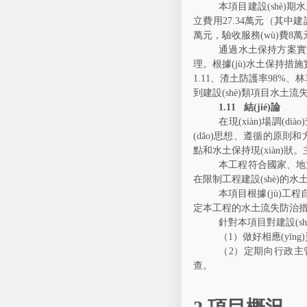
本項目建設(shè)
立費用
27.34
萬元（其中
建
萬元
，
驗收服務(wù)費
8
萬
通過水土保持方案實施
理。根據(jù)水土保持措施
1.
11
、渣土防護率
98%

到建設(shè)類項目水土流失防
1.11
結(jié)論
在
現(xiàn)場
調(dià
(dǎo)思想、遵循
點和水土保持現(xiàn)狀
本工程符合國家、地方
在限制工程建設(shè)的水土保持
本項目根據(jù)工程自身
定本工程的水土流失防治措施體
針對本項目對建設(s
（
1
）做好相應(yīn
（
2
）定期向行政主管部
查。