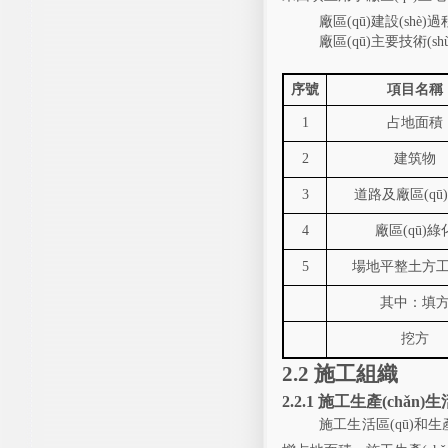
廠區(qū)建設(sh
廠區(qū)主要技術(s
序號
項目
名稱
1
占地面積
2
建筑物
3
道路及廠區(qū
4
廠區(qū)綠
5
場地平整土方
其中：填
挖方
2.2
施工組織
2.2.1
施工生產(chǎn)生活
施工生活區(qū)
和生產(