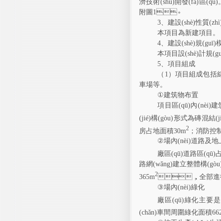
濟技術(shù)開發(fā)區(qū
附圖
1
。
3
、建設(shè)性質(zhì
本項目為新建項目。
4
、建設(shè)規(guī)
本項目設(shè)計規(g
5
、項目組成
（
1
）
項目組成包括
車場等。
①
建筑物
布置
項目區(qū)內(nèi)
建
(jié)構(gòu)形式為磚混結(ji
2
房占地面積
30m
；
消防控
②
場內(nèi)
道路及地
廠區(qū)道路區(qū
路網(wǎng)建立整體構(g
2
3
65m
，全部進行
③
場內(nèi)
綠化
廠區(qū)
綠化
主要是
(chǎn)車間周圍綠化面積
66