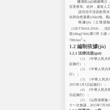
鹽湖區(qū)植被稀少
百里香等。此外，還
該項目不涉及飲用水水源
化和自然遺產(chǎn)地、
根據(jù)《土壤
（
GB/T50434-2018
），
當(dāng)?shù)厮帘３謱＜
2
700t/km
·a
。
1.2
編制依據(jù)
1.2.1
法律法規(guī)
（
1
）《中華人民共
起施行）；
（
2
）《中華人民共和
行）；
（
3
）《中華人民共和
201
5
年
1
月
1
日起施行）；
（
4
）《中華人民共
日起施行）；
（
5
）《山西省實施
<
十一次會議，
2015
年
7
月
30