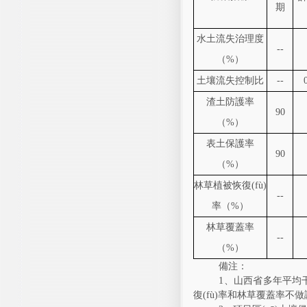
期
水土流失治理度
--
（%）
土壤流失控制比
--
渣土防護率
90
（%）
表土保護率
90
（%）
林草植被恢復(fù)
--
率（%）
林草覆蓋率
--
（%）
備注：
1
、山西省多年平
復(fù)率和林草覆蓋率不做調(di