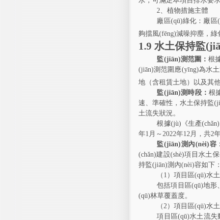
水，可滿足本項目排水要
2
、植物措施主體
廠區(qū)綠化：廠區(q
夠擋風(fēng)減噪抑塵
1.9
水土保持監(ji
監(jiān)測范圍：
根據
(jiān)測范圍應(yīng)
地（含租賃土地）以及其他使用
監(jiān)測時段：
根據
速、準確性，水土保持監(jiā
土流失狀況。
根據(jù)《生產(chǎ
年
1
月～
2022
年
12
月，共
2
監(jiān)測內(nèi)容
(chǎn)建設(shè)項目水土
持監(jiān)測內(nèi)容如下
（
1
）項目區(qū)水土保
包括項目區(qū)地形
(qū)林草覆蓋度。
（
2
）項目區(qū)水土流
項目區(qū)水土流失