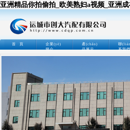
亚洲精品你拍偷拍_欧美熟妇a视频_亚洲成
首 頁
企業(yè)
產(chǎn)
聯(liá
簡介
品展示
系我