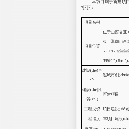
本項目屬于新建項
3
。
項目名稱
位于山西省運城市經
東，緊鄰山西
項目位置
5'29.86"

開發(fā)區(qū
建設(shè)單
運城市創(chu
位
建設(shè)性
新建項目
質(zhì)
工程投資
項目建設(shè)
工程進度
本項目建設(shè