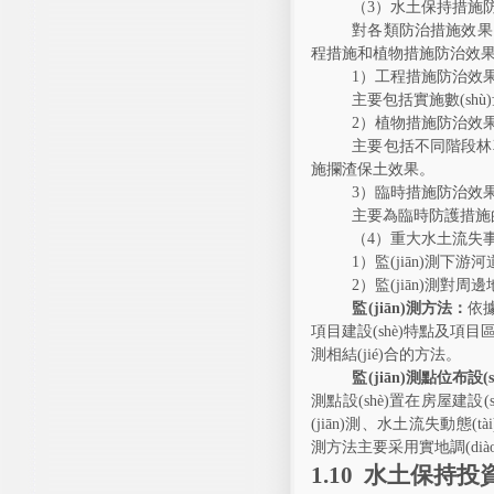
（
3
）水土保持措施防治
對各類防治措施效果、控制
程措施和植物措施防治效果的監
1
）工程措施防治效果監(
主要包括實施數(shù)
2
）植物措施防治效果監(
主要包括不同階段林草種植
施攔渣保土效果。
3
）臨時措施防治效果監(
主要為臨時防護措施的數(
（
4
）重大水土流失事件
1
）監(jiān)測下游河
2
）監(jiān)測對周邊地
監(jiān)測方法：
依據
項目建設(shè)特點及項目區(qū
測相結(jié)合的方法。
監(jiān)測點位布設(s
測點設(shè)置在房屋建設(sh
(jiān)測、水土流失動態(t
測方法主要采用實地調(diào)查
1.10
水土保持投