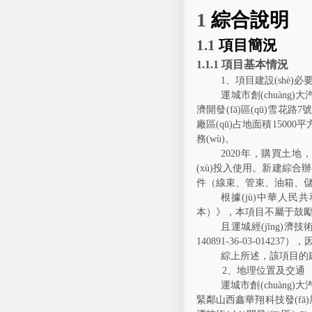
1
綜合說明
1.1
項目簡況
1.1.1
項目基本情況
1
、項目建設(shè)
運城市創(chuàng)
濟開發(fā)區(qū)雪花路
7
號
廠區(qū)占地面積
15000
平方
務(wù)。
2020
年，
購買土地

(xù)投入使用。新建綜合
件（線束、管束、油箱
根據(jù)中華人民共
本）》，本項目
不屬于鼓勵
且運城經(jīng)濟技術
140891-36-03-014237
）
綜上所述，該項目的建
2
、地理位置及交通
運城市創(chuàng)
緊鄰
山西鑫華翔科技發(fā