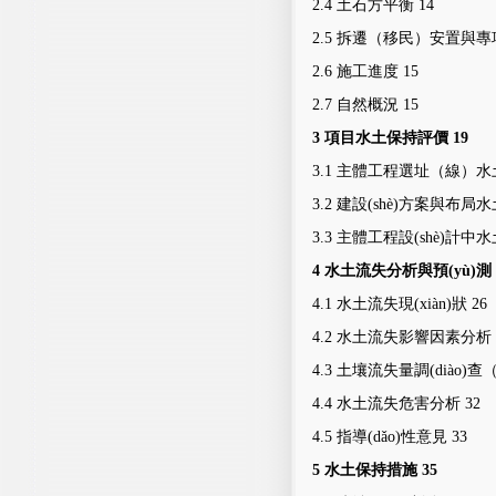
2.4
土石方平衡
14
2.5
拆遷（移民）安置與專項
2.6
施工進度
15
2.7
自然概況
15
3
項目水土保持評價
19
3.1
主體工程選址（線）水
3.2
建設(shè)方案與布局
3.3
主體工程設(shè)計中
4
水土流失分析與預(yù)測
4.1
水土流失現(xiàn)狀
26
4.2
水土流失影響因素分析
4.3
土壤流失量調(diào)查（
4.4
水土流失危害分析
32
4.5
指導(dǎo)性意見
33
5
水土保持措施
35