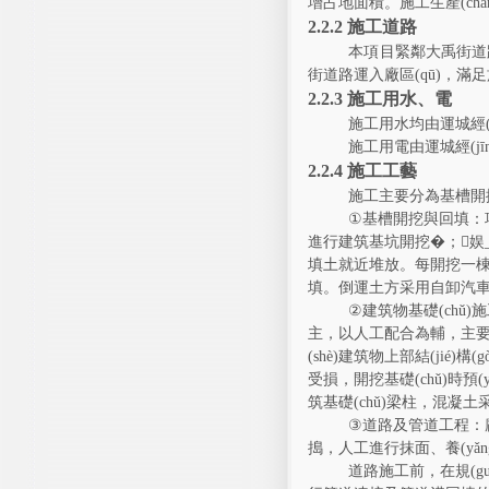
增
占地面積。
施工生產(chǎ
2.2.2
施工道路
本項目緊鄰
大禹街道
街道路運入廠區(qū)，滿
2.2.3
施工用水、電
施工
用水
均由運城經(jī
施工用電由
運城經(jī
2.2.4
施工工藝
施工主要分為基槽開挖、工
①
基槽開挖
與回填：項
進行建筑基坑開挖�
填土就近堆放。每開挖一
填。倒運土方采用自卸汽車場
②
建筑物基礎(chǔ)施
主，以人工配合為輔，主要
(shè)建筑物上部結(jié)構
受損，開挖基礎(chǔ)時預(
筑基礎(chǔ)梁柱，
③
道路及管道工程：
搗，人工進行抹面、養(yǎn
道路施工前，在規