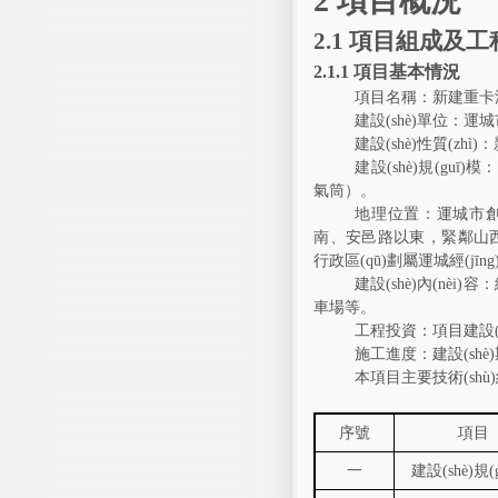
2
項目概況
2.1
項目組成及工
2.1.1
項目基本情況
項目名稱：新建重卡汽
建設(shè)單位：
運城
建設(shè)性質(zhì)
建設(shè)規(guī)模
氣筒）
。
地理位置：
運城市創
南、安邑路以東
，緊鄰
山
行政區(qū)劃屬運城經(jīng
建設(shè)內(nèi)
車場等
。
工程投資：項目建設(s
施工進度：建設(shè
本項目主要技術(shù)
序號
項目
一
建設(shè)規(